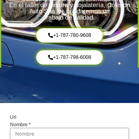
En el taller de pintura y hojalatería, Collision
Auto Spa les brindaremos un
trabajo de calidad.
+1-787-780-9608
+1-787-798-6008
Url
Nombre
*